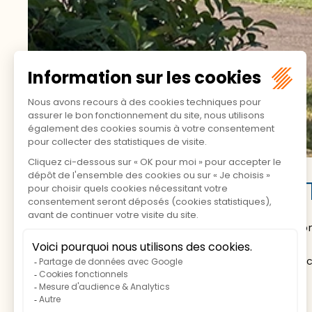
TENTES, CARAVANES, 
Le camping dispose de 72 emplacements ombrag
Ils possèdent tous l’électricité (16A).
Les tentes, caravanes et camping-cars sont acc
6 personnes maximum par emplacement